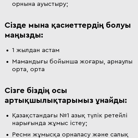
орнына ауыстыру;
Сізде мына қасиеттердің болуы
маңызды:
1 жылдан астам
Мамандығы бойынша жоғары, арнаулы
орта, орта
Сізге біздің осы
артықшылықтарымыз ұнайды:
Қазақстандағы №1 азық түлік ретейлі
нарығында жұмыс істеу;
Ресми жұмысқа орналасу және салық