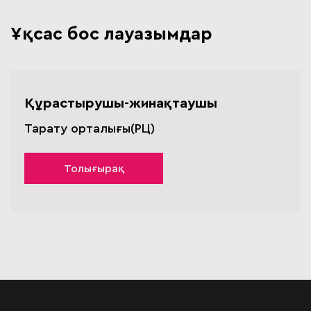
Ұқсас бос лауазымдар
Құрастырушы-жинақтаушы
Тарату орталығы(РЦ)
Толығырақ