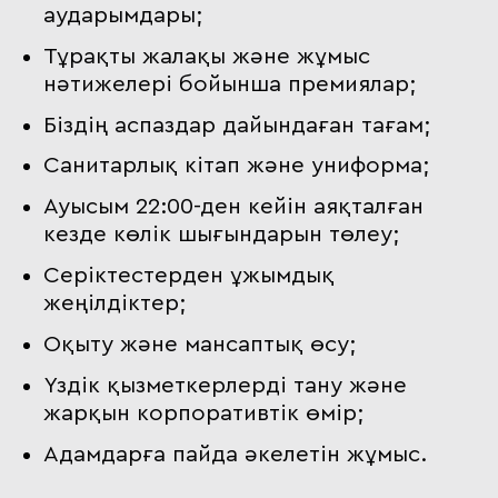
аударымдары;
Тұрақты жалақы және жұмыс
нәтижелері бойынша премиялар;
Біздің аспаздар дайындаған тағам;
Санитарлық кітап және униформа;
Ауысым 22:00-ден кейін аяқталған
кезде көлік шығындарын төлеу;
Серіктестерден ұжымдық
жеңілдіктер;
Оқыту және мансаптық өсу;
Үздік қызметкерлерді тану және
жарқын корпоративтік өмір;
Адамдарға пайда әкелетін жұмыс.