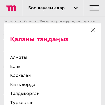
Бос лауазымдар
Басты бет
Офис
Жинаушы-құрастырушы, түнгі ауысым
Жинаушы-құрастырушы,
Қаланы таңдаңыз
түнгі ауысым
Тарату орталығы(РЦ)
Алматы
Алматы
Есик
Каскелен
Кызылорда
Командамызда алдағы
атқаратын міндеттеріңіз:
Талдыкорган
Туркестан