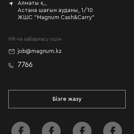
Алматы қ.,
Астана шағын ауданы, 1/10
ЖШС "Magnum Cash&Carry"
HR-ға хабарласу үшін
job@magnum.kz
7766
Бізге жазу