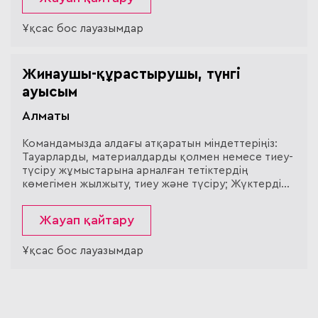
жайда, едендік немесе сөрелік сақтау ке...
Ұқсас бос лауазымдар
Жинаушы-құрастырушы, түнгі
ауысым
Алматы
Командамызда алдағы атқаратын міндеттеріңіз:
Тауарларды, материалдарды қолмен немесе тиеу-
түсіру жұмыстарына арналған тетіктердің
көмегімен жылжыту, тиеу және түсіру; Жүктерді
қол арбалармен жылжыту және оларды қойма үй-
жайына орналастыру; Жүктерді қоймалық үй-
Жауап қайтару
жайда, едендік немесе сөрелік сақтау ке...
Ұқсас бос лауазымдар