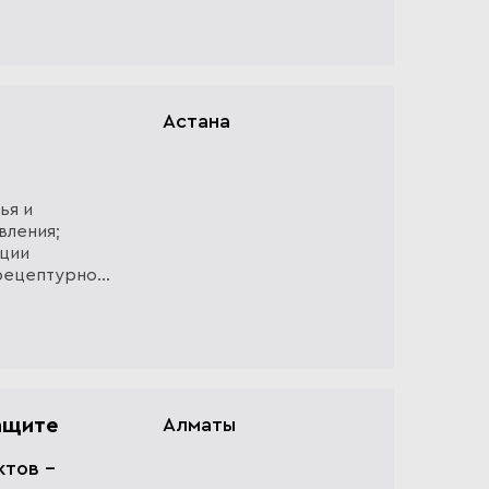
Астана
ья и
вления;
кции
 рецептурной
трицы
ащите
Алматы
ктов -