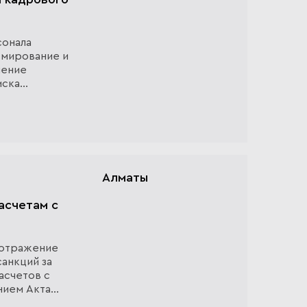
сонала
рмирование и
ление
иска
ам;
Алматы
асчетам с
 отражение
санкций за
асчетов с
нием Акта
пр...