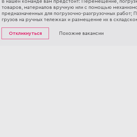
В нашей команде вам предстоит: Перемещение, погрузк
товаров, материалов вручную или с помощью механизмо
предназначенных для погрузочно-разгрузочных работ;
грузов на ручных тележках и размещение их в складско
помещении; Размещение грузов в складском помещении
напольном...
Откликнуться
Похожие вакансии