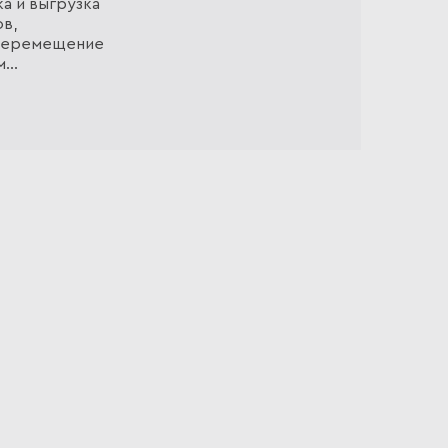
а и выгрузка
в,
 Перемещение
м
, при