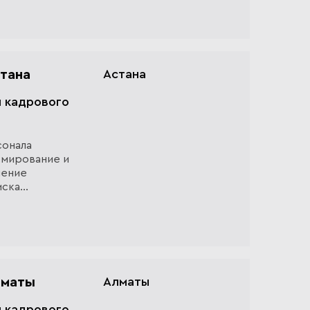
стана
Астана
л кадрового
сонала
рмирование и
ление
иска
ам;
лматы
Алматы
л кадрового