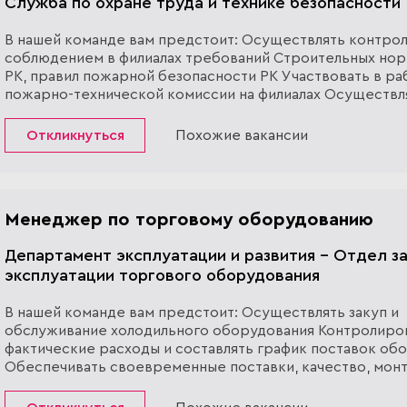
Служба по охране труда и технике безопасности
В нашей команде вам предстоит: Осуществлять контрол
соблюдением в филиалах требований Строительных нор
РК, правил пожарной безопасности РК Участвовать в ра
пожарно-технической комиссии на филиалах Осуществл
над соблюдением безопасности работниками на филиал
Осуществл...
Откликнуться
Похожие вакансии
Менеджер по торговому оборудованию
Департамент эксплуатации и развития - Отдел за
эксплуатации торгового оборудования
В нашей команде вам предстоит: Осуществлять закуп и
обслуживание холодильного оборудования Контролиро
фактические расходы и составлять график поставок об
Обеспечивать своевременные поставки, качество, мон
подключение оборудования Принимать оборудование в
эксплуатацию, подп...