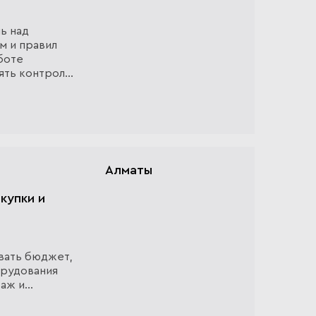
ь над
м и правил
боте
ять контроль
ах
Алматы
купки и
вать бюджет,
орудования
таж и