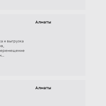
Алматы
а и выгрузка
в,
 Перемещение
м
, при
Алматы