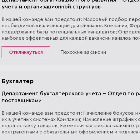
учета и организационной структуры
В нашей команде вам предстоит: Массовый подбор пер
необходимой квалификации для филиалов Компании; Фо
поддержание базы потенциальных кандидатов; Опреде
наиболее эффективных для каждой вакансии каналов по
кандидатов, информирование кандидатов по этим канал
Проведение пер...
Откликнуться
Похожие вакансии
Бухгалтер
Департамент бухгалтерского учета - Отдел по р
поставщиками
В нашей команде вам предстоит: Начисление бонусов и
их в учетных системах Компании; Начисление штрафных 
недопоставку товаров; Ежемесячная сверка взаимных р
контрагентами с обязательным оформлением и подписа
сверки взаимных расчетов; Контроль за своевременным 