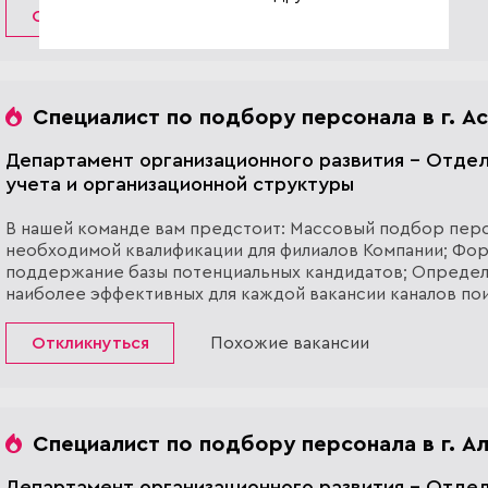
Вводны...
Откликнуться
Похожие вакансии
Специалист по подбору персонала в г. А
Департамент организационного развития - Отде
учета и организационной структуры
В нашей команде вам предстоит: Массовый подбор пер
необходимой квалификации для филиалов Компании; Фо
поддержание базы потенциальных кандидатов; Опреде
наиболее эффективных для каждой вакансии каналов по
кандидатов, информирование кандидатов по этим канал
Проведение пер...
Откликнуться
Похожие вакансии
Специалист по подбору персонала в г. А
Департамент организационного развития - Отде